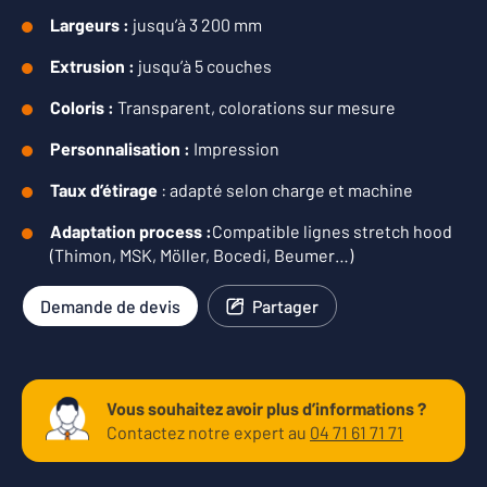
Largeurs :
jusqu’à 3 200 mm
Extrusion :
jusqu’à 5 couches
Coloris :
Transparent, colorations sur mesure
Personnalisation :
Impression
Taux d’étirage
: adapté selon charge et machine
Adaptation process :
Compatible lignes stretch hood
(Thimon, MSK, Möller, Bocedi, Beumer…)
Demande de devis
Partager
Vous souhaitez avoir plus d’informations ?
Contactez notre expert au
04 71 61 71 71