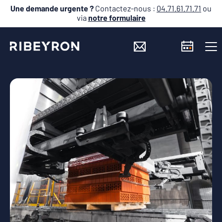
Une demande urgente ?
Contactez-nous :
04.71.61.71.71
ou
via
notre formulaire