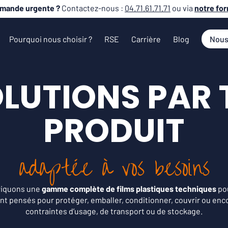
mande urgente ?
Contactez-nous :
04.71.61.71.71
ou via
notre for
Pourquoi nous choisir ?
RSE
Carrière
Blog
Nous
LUTIONS PAR 
PRODUIT
adaptée à vos besoins
riquons une
gamme complète de films plastiques techniques
pou
nt pensés pour protéger, emballer, conditionner, couvrir ou enc
contraintes d’usage, de transport ou de stockage.