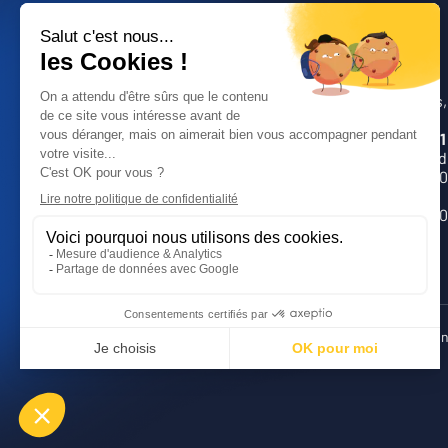
Ribeyron :
ZI les Tailla
04 71 61 71 71
Lundi – Jeudi
9h00 – 12h0
Vendredi :
9h00 – 12h0
Mentions légales
Conditions générales de vente
Politique de con