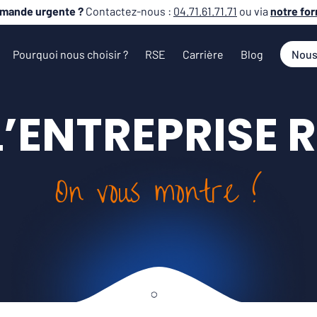
mande urgente ?
Contactez-nous :
04.71.61.71.71
ou via
notre for
Pourquoi nous choisir ?
RSE
Carrière
Blog
Nous
 L’ENTREPRISE 
On vous montre !