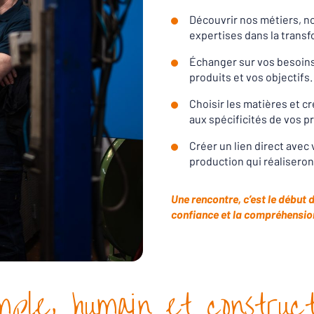
Découvrir nos métiers, no
expertises dans la transf
Échanger sur vos besoins
produits et vos objectifs.
Choisir les matières et c
aux spécificités de vos p
Créer un lien direct avec
production qui réaliseron
Une rencontre, c’est le début 
confiance et la compréhensio
mple, humain et construct